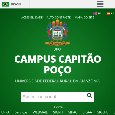
BRASIL
Simplifique!
EN
ES
ACESSIBILIDADE
ALTO CONTRASTE
MAPA DO SITE
Comunica BR
Participe
Acesso à informação
Legislação
UFRA
Canais
CAMPUS CAPITÃO
POÇO
UNIVERSIDADE FEDERAL RURAL DA AMAZÔNIA
Portal
UFRA
Serviços
WEBMAIL
SIGRH
SIPAC
SIGAA
SIGEPE