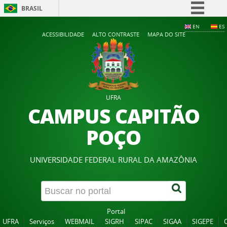
BRASIL
Simplifique!
EN
ES
ACESSIBILIDADE
ALTO CONTRASTE
MAPA DO SITE
Comunica BR
Participe
Acesso à informação
Legislação
UFRA
Canais
CAMPUS CAPITÃO
POÇO
UNIVERSIDADE FEDERAL RURAL DA AMAZÔNIA
Portal
UFRA
Serviços
WEBMAIL
SIGRH
SIPAC
SIGAA
SIGEPE