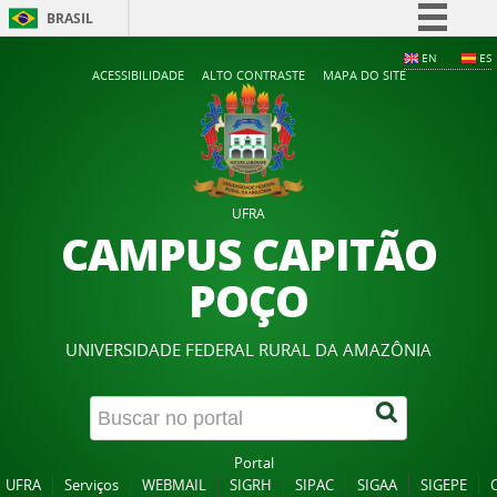
BRASIL
Simplifique!
EN
ES
ACESSIBILIDADE
ALTO CONTRASTE
MAPA DO SITE
Comunica BR
Participe
Acesso à informação
Legislação
UFRA
Canais
CAMPUS CAPITÃO
POÇO
UNIVERSIDADE FEDERAL RURAL DA AMAZÔNIA
Portal
UFRA
Serviços
WEBMAIL
SIGRH
SIPAC
SIGAA
SIGEPE