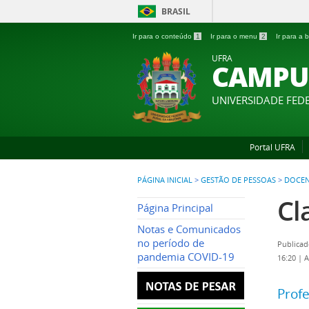
BRASIL
Ir para o conteúdo
1
Ir para o menu
2
Ir para a
UFRA
CAMPU
UNIVERSIDADE FED
Portal UFRA
PÁGINA INICIAL
>
GESTÃO DE PESSOAS
>
DOCEN
Cl
Página Principal
Notas e Comunicados
no período de
Publicad
pandemia COVID-19
16:20
|
A
Profe