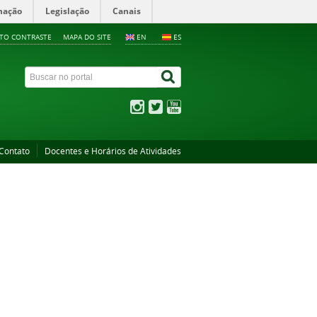
mação
Legislação
Canais
LTO CONTRASTE
MAPA DO SITE
EN
ES
Contato
Docentes e Horários de Atividades