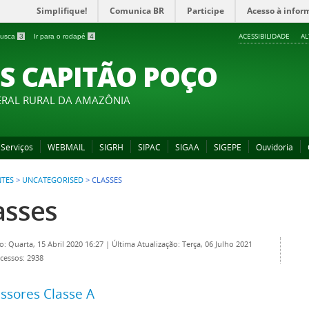
Simplifique!
Comunica BR
Participe
Acesso à infor
ACESSIBILIDADE
A
 busca
3
Ir para o rodapé
4
S CAPITÃO POÇO
ERAL RURAL DA AMAZÔNIA
Serviços
WEBMAIL
SIGRH
SIPAC
SIGAA
SIGEPE
Ouvidoria
TES
>
UNCATEGORISED
>
CLASSES
asses
o: Quarta, 15 Abril 2020 16:27
|
Última Atualização: Terça, 06 Julho 2021
cessos: 2938
ssores Classe A