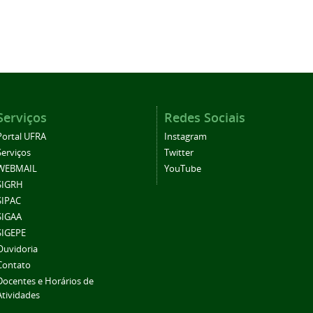
Serviços
Redes Sociais
Portal UFRA
Instagram
Serviços
Twitter
WEBMAIL
YouTube
SIGRH
SIPAC
SIGAA
SIGEPE
Ouvidoria
Contato
Docentes e Horários de
Atividades