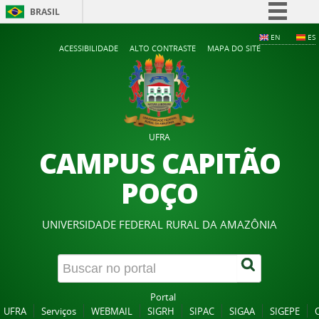
BRASIL
Simplifique!
EN
ES
ACESSIBILIDADE
ALTO CONTRASTE
MAPA DO SITE
Comunica BR
Participe
Acesso à informação
Legislação
UFRA
Canais
CAMPUS CAPITÃO
POÇO
UNIVERSIDADE FEDERAL RURAL DA AMAZÔNIA
Portal
UFRA
Serviços
WEBMAIL
SIGRH
SIPAC
SIGAA
SIGEPE