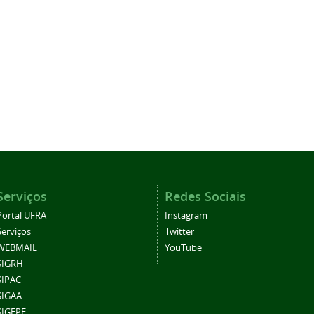
Serviços
Redes Sociais
Portal UFRA
Instagram
Serviços
Twitter
WEBMAIL
YouTube
SIGRH
SIPAC
SIGAA
SIGEPE