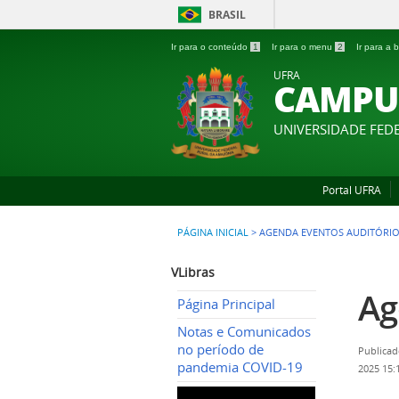
BRASIL
Ir para o conteúdo
1
Ir para o menu
2
Ir para a
UFRA
CAMPU
UNIVERSIDADE FED
Portal UFRA
PÁGINA INICIAL
>
AGENDA EVENTOS AUDITÓRI
VLibras
Ag
Página Principal
Notas e Comunicados
no período de
Publicad
pandemia COVID-19
2025 15: