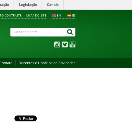
mação
Legislação
Canais
LTO CONTRASTE
MAPA DO SITE
EN
ES
Contato
Docentes e Horários de Atividades