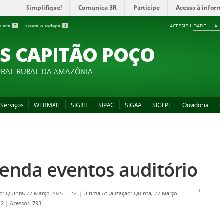
Simplifique!
Comunica BR
Participe
Acesso à infor
ACESSIBILIDADE
A
 busca
3
Ir para o rodapé
4
S CAPITÃO POÇO
ERAL RURAL DA AMAZÔNIA
Serviços
WEBMAIL
SIGRH
SIPAC
SIGAA
SIGEPE
Ouvidoria
O
enda eventos auditório
o: Quinta, 27 Março 2025 11:54
|
Última Atualização: Quinta, 27 Março
12
|
Acessos: 793