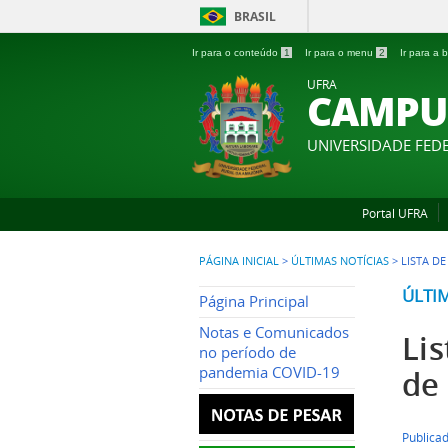
BRASIL
Ir para o conteúdo
1
Ir para o menu
2
Ir para a
UFRA
CAMPU
UNIVERSIDADE FED
Portal UFRA
PÁGINA INICIAL
>
ÚLTIMAS NOTÍCIAS
>
LISTA D
ÚLTI
Página Principal
Notas e Comunicados
Li
no período de
pandemia COVID-19
de
Publicad