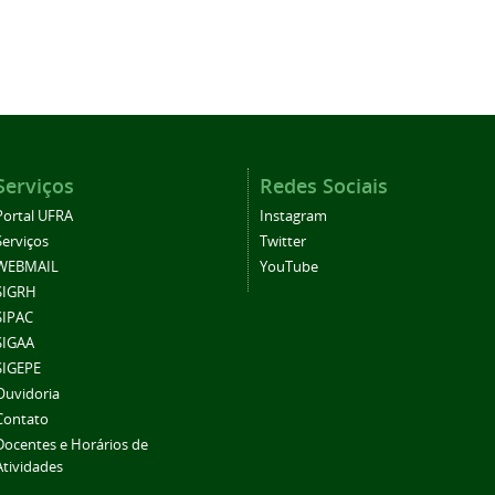
Serviços
Redes Sociais
Portal UFRA
Instagram
Serviços
Twitter
WEBMAIL
YouTube
SIGRH
SIPAC
SIGAA
SIGEPE
Ouvidoria
Contato
Docentes e Horários de
Atividades