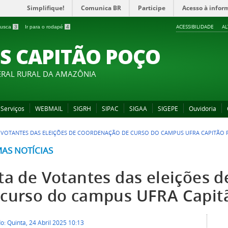
Simplifique!
Comunica BR
Participe
Acesso à infor
ACESSIBILIDADE
A
 busca
3
Ir para o rodapé
4
S CAPITÃO POÇO
ERAL RURAL DA AMAZÔNIA
Serviços
WEBMAIL
SIGRH
SIPAC
SIGAA
SIGEPE
Ouvidoria
E VOTANTES DAS ELEIÇÕES DE COORDENAÇÃO DE CURSO DO CAMPUS UFRA CAPITÃO
MAS NOTÍCIAS
sta de Votantes das eleições 
 curso do campus UFRA Capit
o: Quinta, 24 Abril 2025 10:13