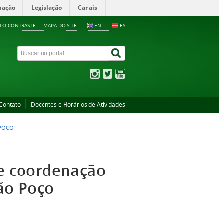
mação
Legislação
Canais
LTO CONTRASTE
MAPA DO SITE
EN
ES
Contato
Docentes e Horários de Atividades
 POÇO
de coordenação
ão Poço