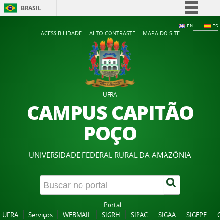
BRASIL
Simplifique!
EN
ES
ACESSIBILIDADE
ALTO CONTRASTE
MAPA DO SITE
Comunica BR
Participe
Acesso à informação
Legislação
UFRA
Canais
CAMPUS CAPITÃO
POÇO
UNIVERSIDADE FEDERAL RURAL DA AMAZÔNIA
Portal
UFRA
Serviços
WEBMAIL
SIGRH
SIPAC
SIGAA
SIGEPE