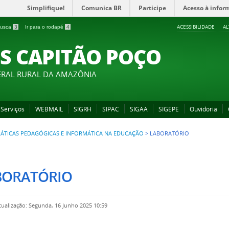
Simplifique!
Comunica BR
Participe
Acesso à infor
ACESSIBILIDADE
A
 busca
3
Ir para o rodapé
4
S CAPITÃO POÇO
ERAL RURAL DA AMAZÔNIA
Serviços
WEBMAIL
SIGRH
SIPAC
SIGAA
SIGEPE
Ouvidoria
RÁTICAS PEDAGÓGICAS E INFORMÁTICA NA EDUCAÇÃO
>
LABORATÓRIO
BORATÓRIO
tualização: Segunda, 16 Junho 2025 10:59