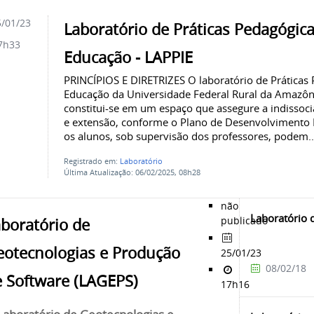
/01/23
Laboratório de Práticas Pedagógica
7h33
Educação - LAPPIE
PRINCÍPIOS E DIRETRIZES O laboratório de Práticas 
Educação da Universidade Federal Rural da Amazô
constitui-se em um espaço que assegure a indissoci
e extensão, conforme o Plano de Desenvolvimento I
os alunos, sob supervisão dos professores, podem..
Registrado em:
Laboratório
Última Atualização: 06/02/2025, 08h28
não
Laboratório 
publicado
boratório de
eotecnologias e Produção
25/01/23
08/02/18
e Software (LAGEPS)
17h16