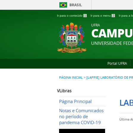
BRASIL
Ir para o conteúdo
1
Ir para o menu
2
Ir para a
UFRA
CAMPU
UNIVERSIDADE FED
Portal UFRA
PÁGINA INICIAL
>
[LAPPIE] LABORATÓRIO DE P
VLibras
LA
Página Principal
Notas e Comunicados
no período de
Última A
pandemia COVID-19