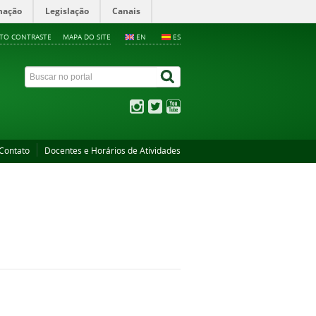
mação
Legislação
Canais
LTO CONTRASTE
MAPA DO SITE
EN
ES
Contato
Docentes e Horários de Atividades