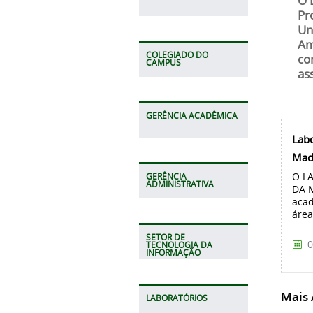
O 
Pr
Un
Am
COLEGIADO DO
co
CAMPUS
as
GERÊNCIA ACADÊMICA
Labo
Mad
O L
GERÊNCIA
ADMINISTRATIVA
DA 
acad
área
SETOR DE
0
TECNOLOGIA DA
INFORMAÇÃO
Mais A
LABORATÓRIOS