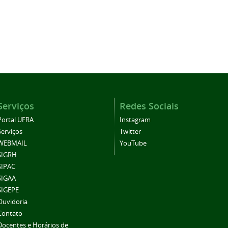
Serviços
Redes Sociais
Portal UFRA
Instagram
Serviços
Twitter
WEBMAIL
YouTube
SIGRH
SIPAC
SIGAA
SIGEPE
Ouvidoria
Contato
Docentes e Horários de