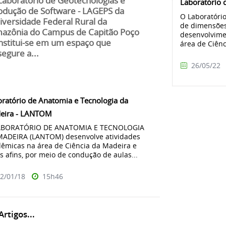
Laboratório de Geotecnologias e
Laboratório 
odução de Software - LAGEPS da
O Laboratório
iversidade Federal Rural da
de dimensões
azônia do Campus de Capitão Poço
desenvolvime
nstitui-se em um espaço que
área de Ciênc
segure a...
26/05/22
ratório de Anatomia e Tecnologia da
eira - LANTOM
ABORATÓRIO DE ANATOMIA E TECNOLOGIA
MADEIRA (LANTOM) desenvolve atividades
êmicas na área de Ciência da Madeira e
s afins, por meio de condução de aulas...
2/01/18
15h46
rtigos...