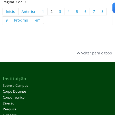
Página 2 de 9
Início
Anterior
1
2
3
4
5
6
7
8
9
Próximo
Fim
Voltar para o topo
Instituição
Sobre o Campus
Corpo Docente
Corpo Técnico
Direção
Pesquisa