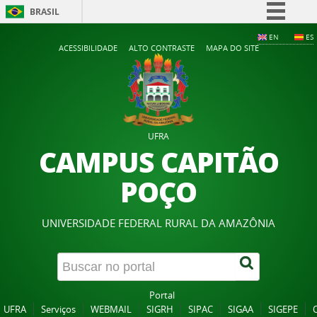
BRASIL
Simplifique!
EN
ES
ACESSIBILIDADE
ALTO CONTRASTE
MAPA DO SITE
Comunica BR
Participe
Acesso à informação
Legislação
UFRA
Canais
CAMPUS CAPITÃO
POÇO
UNIVERSIDADE FEDERAL RURAL DA AMAZÔNIA
Portal
UFRA
Serviços
WEBMAIL
SIGRH
SIPAC
SIGAA
SIGEPE