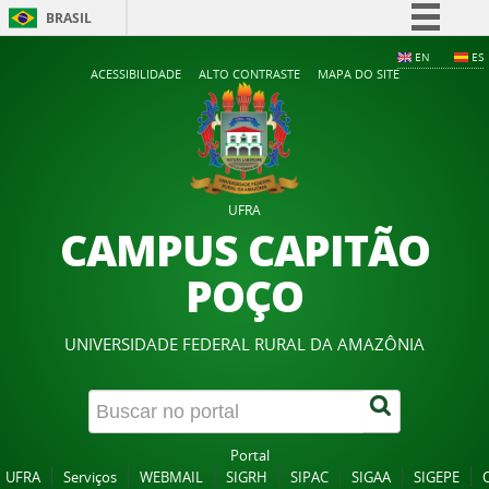
BRASIL
Simplifique!
EN
ES
ACESSIBILIDADE
ALTO CONTRASTE
MAPA DO SITE
Comunica BR
Participe
Acesso à informação
Legislação
UFRA
Canais
CAMPUS CAPITÃO
POÇO
UNIVERSIDADE FEDERAL RURAL DA AMAZÔNIA
Portal
UFRA
Serviços
WEBMAIL
SIGRH
SIPAC
SIGAA
SIGEPE