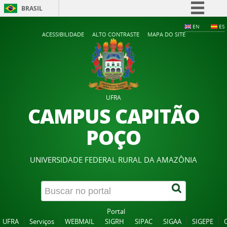
BRASIL
Simplifique!
EN
ES
ACESSIBILIDADE
ALTO CONTRASTE
MAPA DO SITE
Comunica BR
Participe
Acesso à informação
Legislação
UFRA
Canais
CAMPUS CAPITÃO
POÇO
UNIVERSIDADE FEDERAL RURAL DA AMAZÔNIA
Portal
UFRA
Serviços
WEBMAIL
SIGRH
SIPAC
SIGAA
SIGEPE