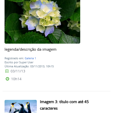
legenda/descrição da imagem
Registrado em:
Galeria 1
Escrito por Super User
Última Atualização: 03/11/2013, 10h15
03/11/13
10h14
Imagem 3: título com até 45
caracteres