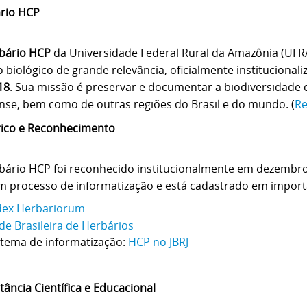
rio HCP
bário HCP
da Universidade Federal Rural da Amazônia (UFR
o
biológico de grande relevância, oficialmente institucional
18
. Sua
missão é preservar e documentar a biodiversidade d
nse, bem como de
outras regiões do Brasil e do mundo. (
R
rico e Reconhecimento
bário HCP foi reconhecido institucionalmente em dezembro
um
processo de informatização e está cadastrado em import
dex Herbariorum
de Brasileira de Herbários
stema de informatização:
HCP no JBRJ
ância Científica e Educacional