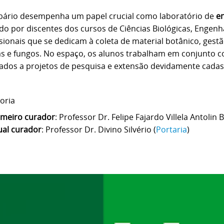
bário desempenha um papel crucial como laboratório de
en
ado
por discentes dos cursos de Ciências Biológicas, Engenh
ssionais que
se dedicam à coleta de material botânico, gestã
as e fungos. No espaço,
os alunos trabalham em conjunto c
lados a projetos de pesquisa e
extensão devidamente cadas
oria
imeiro curador
: Professor Dr. Felipe Fajardo Villela Antolin
ual curador
: Professor Dr. Divino Silvério (
Portaria
)