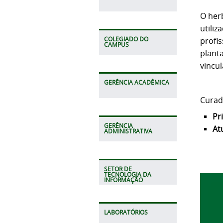
O her
utiliz
profi
COLEGIADO DO
CAMPUS
plant
vincu
GERÊNCIA ACADÊMICA
Curad
Pr
GERÊNCIA
At
ADMINISTRATIVA
SETOR DE
TECNOLOGIA DA
INFORMAÇÃO
LABORATÓRIOS