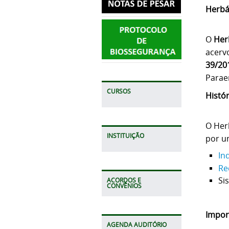
Herbá
O
Her
acerv
39/20
Parae
CURSOS
Histó
O Her
INSTITUIÇÃO
por 
In
Re
Si
ACORDOS E
CONVÊNIOS
Import
AGENDA AUDITÓRIO