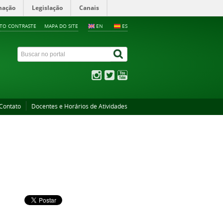
mação
Legislação
Canais
LTO CONTRASTE
MAPA DO SITE
EN
ES
Contato
Docentes e Horários de Atividades