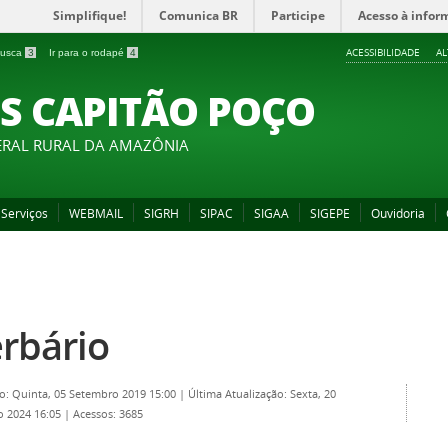
Simplifique!
Comunica BR
Participe
Acesso à infor
ACESSIBILIDADE
A
 busca
3
Ir para o rodapé
4
S CAPITÃO POÇO
ERAL RURAL DA AMAZÔNIA
Serviços
WEBMAIL
SIGRH
SIPAC
SIGAA
SIGEPE
Ouvidoria
rbário
o: Quinta, 05 Setembro 2019 15:00
|
Última Atualização: Sexta, 20
o 2024 16:05
|
Acessos: 3685