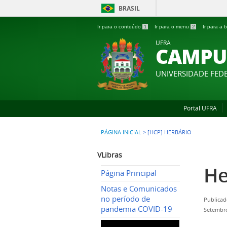
BRASIL
Ir para o conteúdo
1
Ir para o menu
2
Ir para a
UFRA
CAMPU
UNIVERSIDADE FED
Portal UFRA
PÁGINA INICIAL
>
[HCP] HERBÁRIO
VLibras
He
Página Principal
Notas e Comunicados
no período de
Publicad
pandemia COVID-19
Setembr